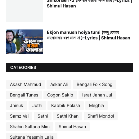
Shikol Beri-2 (কি লাভ হইলো শিকল বেরি )-Lyrics |
Shimul Hasan
Ekjon manush hoiya tumi (বন্ধু তোমার
ভালোবাসার ধরণ ভালা না )-Lyrics | Shimul Hasan
CATEGORIES
Akash Mahmud
Askar Ali
Bengali Folk Song
Bengali Tunes
Gogon Sakib
Israt Jahan Jui
Jhinuk
Juthi
Kabbik Polash
Meghla
Samz Vai
Sathi
Sathi Khan
Shafi Mondol
Shahin Sultana Mim
Shimul Hasan
Sultana Yeasmin Laila